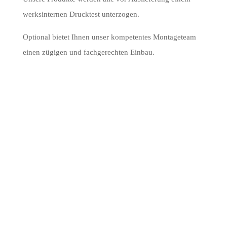
werksinternen Drucktest unterzogen.
Optional bietet Ihnen unser kompetentes Montageteam
einen zügigen und fachgerechten Einbau.
100% DICHT, KEINE LECKAGE
PERMANENTER, ZUVERLÄSSIGER
SCHUTZ
EINSATZ AUCH FÜR HOHE DRÜCKE
FÜR VERSCHIEDENSTE MEDIEN
GEEIGNET (Z.B. GÄRRESTE, WASSER,
CHEMIKALIEN)